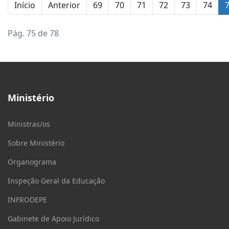
Início
Anterior
69
70
71
72
73
74
Pág. 75 de 78
Ministério
Ministras/os
Sobre Ministério
Organograma
Inspeção Geral da Educação
INFRODEPE
Gabinete de Apoio Jurídico