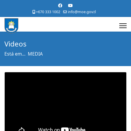
+670 333 1002
info@moe.gov.tl
Videos
Está em...
MEDIA