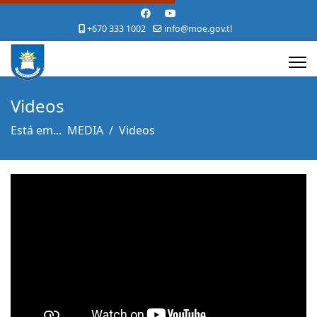
+670 333 1002
info@moe.gov.tl
Videos
Está em...
MEDIA
Videos