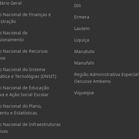
ário Geral
Dili
o Nacional de Finanças e
Ermera
stração
Lautem
o Nacional de
sionamento
Liquiça
o Nacional de Recursos
Manatuto
os
Manufahi
o Nacional do Sistema
Região Administrativa Especíal
ática e Tecnológias (DNSIT)
Oecusse Ambeno
o Nacional de Educação
Viqueque
va e Ação Social Escolar
o Nacional do Plano,
nto e Estatísticas
o Nacional de Infraestruturas
ivas