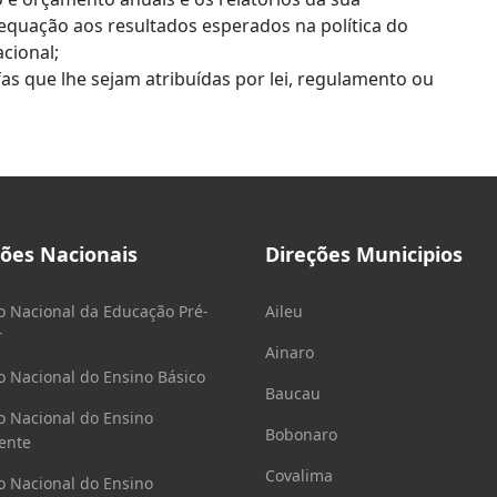
equação aos resultados esperados na política do
cional;
fas que lhe sejam atribuídas por lei, regulamento ou
ções Nacionais
Direções Municipios
o Nacional da Educação Pré-
Aileu
r
Ainaro
o Nacional do Ensino Básico
Baucau
o Nacional do Ensino
Bobonaro
ente
Covalima
o Nacional do Ensino