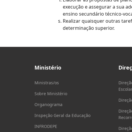
execução e assegurar a sua ad
ensino secundário técnico-voca
Realizar quaisquer outras tare
determinação superior.
Ministério
Dire
Ministras/os
Direçã
Escola
Sobre Ministério
Direçã
Organograma
Direçã
Inspeção Geral da Educação
Recorr
INFRODEPE
Direçã