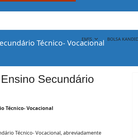
ACETL
ALMA
INFORDEPE
EMIS
BOLSA KANDI
ecundário Técnico- Vocacional
 Ensino Secundário
io
Técnico-
Vocacional
ndário Técnico- Vocacional, abreviadamente