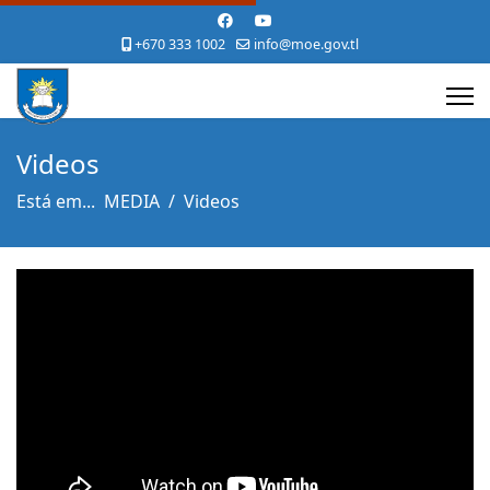
+670 333 1002
info@moe.gov.tl
Videos
Está em...
MEDIA
Videos