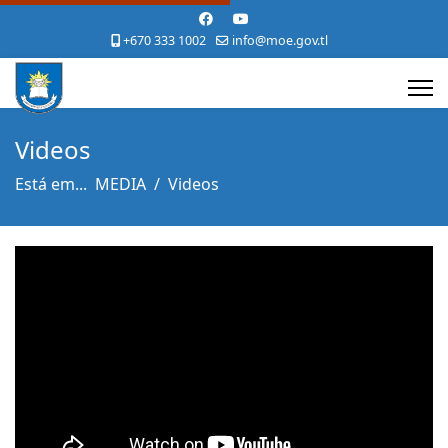
+670 333 1002
info@moe.gov.tl
Videos
Está em...
MEDIA
Videos