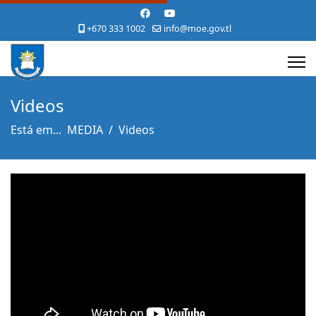
+670 333 1002
info@moe.gov.tl
Videos
Está em...
MEDIA
Videos