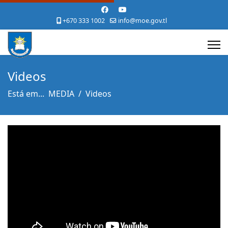
+670 333 1002
info@moe.gov.tl
Videos
Está em...
MEDIA
Videos