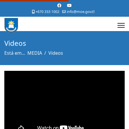
+670 333 1002
info@moe.gov.tl
Videos
Está em...
MEDIA
Videos