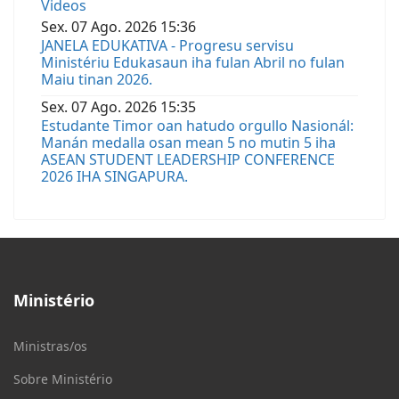
Videos
Sex.
07
Ago.
2026
15:36
JANELA EDUKATIVA - Progresu servisu
Ministériu Edukasaun iha fulan Abril no fulan
Maiu tinan 2026.
Sex.
07
Ago.
2026
15:35
Estudante Timor oan hatudo orgullo Nasionál:
Manán medalla osan mean 5 no mutin 5 iha
ASEAN STUDENT LEADERSHIP CONFERENCE
2026 IHA SINGAPURA.
Ministério
Ministras/os
Sobre Ministério