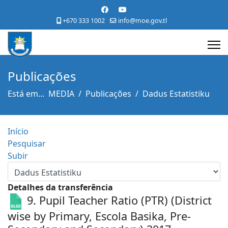
+670 333 1002
info@moe.gov.tl
Publicações
Está em...
MEDIA
Publicações
Dadus Estatistiku
Início
Pesquisar
Subir
Detalhes da transferência
9. Pupil Teacher Ratio (PTR) (District
wise by Primary, Escola Basika, Pre-