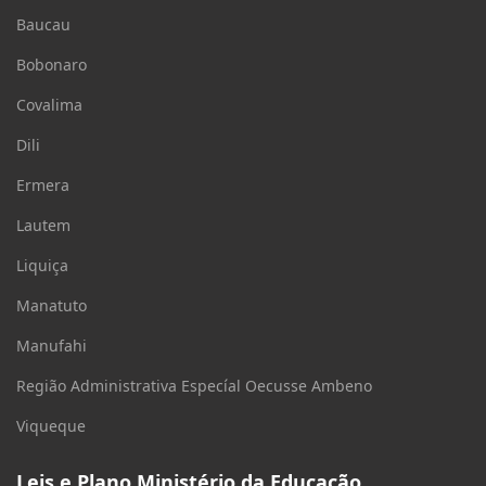
Baucau
Bobonaro
Covalima
Dili
Ermera
Lautem
Liquiça
Manatuto
Manufahi
Região Administrativa Especíal Oecusse Ambeno
Viqueque
Leis e Plano Ministério da Educação