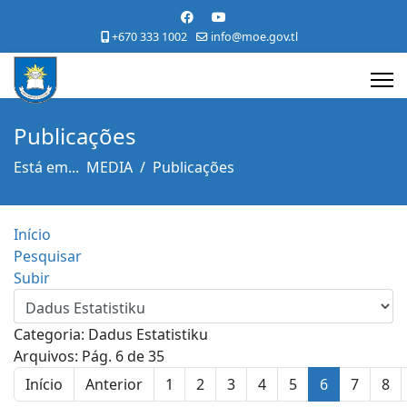
+670 333 1002
info@moe.gov.tl
Publicações
Está em...
MEDIA
Publicações
Início
Pesquisar
Subir
Categoria: Dadus Estatistiku
Arquivos: Pág. 6 de 35
Início
Anterior
1
2
3
4
5
6
7
8