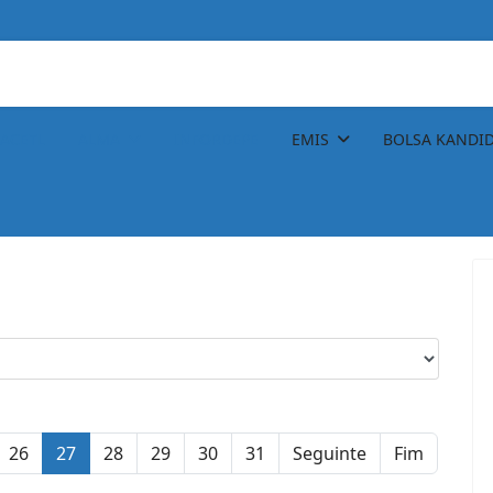
ACETL
ALMA
INFORDEPE
EMIS
BOLSA KANDI
26
27
28
29
30
31
Seguinte
Fim