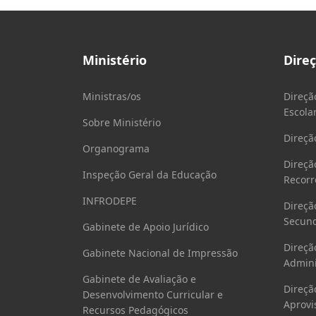
Ministério
Dire
Ministras/os
Direçã
Escola
Sobre Ministério
Direçã
Organograma
Direçã
Inspeção Geral da Educação
Recorr
INFRODEPE
Direçã
Secund
Gabinete de Apoio Jurídico
Direçã
Gabinete Nacional de Impressão
Admini
Gabinete de Avaliação e
Direçã
Desenvolvimento Curricular e
Aprovi
Recursos Pedagógicos