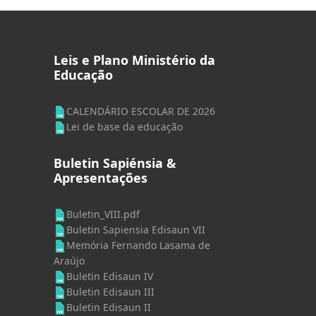
Leis e Plano Ministério da
Educação
CALENDÁRIO ESCOLAR DE 2026
Lei de base da educação
Buletin Sapiénsia &
Apresentações
Buletin_VIII.pdf
Buletin Sapiensia Edisaun VII
Memória Fernando Lasama de
Araújo
Buletin Edisaun IV
Buletin Edisaun III
Buletin Edisaun II