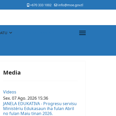
+670 333 1002
info@moe.gov.tl
DATU
LEARNING PASSPORT
CPLP
Media
Videos
Sex.
07
Ago.
2026
15:36
JANELA EDUKATIVA - Progresu servisu
Ministériu Edukasaun iha fulan Abril
no fulan Maiu tinan 2026.