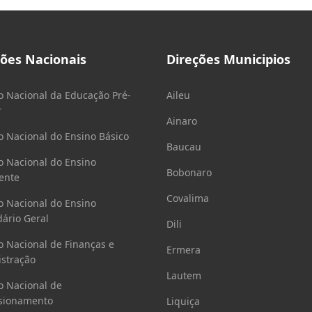
ções Nacionais
Direções Municipios
o Nacional da Educação Pré-
Aileu
r
Ainaro
o Nacional do Ensino Básico
Baucau
o Nacional do Ensino
Bobonaro
ente
Covalima
o Nacional do Ensino
ário Geral
Dili
o Nacional de Finanças e
Ermera
stração
Lautem
o Nacional de
sionamento
Liquiça