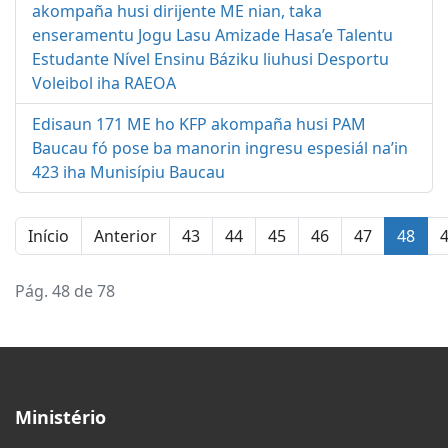
akompaña husi dirijente ME nian, taka
enseramentu Jogu Lasu Amizade Hasa’e Talentu
Estudante Nível Ensinu Báziku liuhusi Desportu
Voleibol iha RAEOA
Edisaun 171 ME ho KFP akompaña husi PAM
Baucau fó pose ba manorin ingresu espesiál na’in
423 iha Munisípiu Baucau
Início
Anterior
43
44
45
46
47
48
Pág. 48 de 78
Ministério