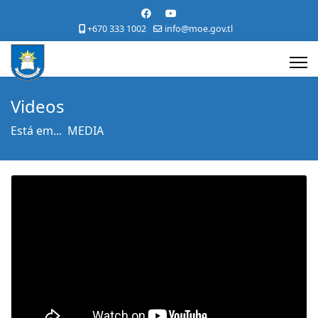
+670 333 1002
info@moe.gov.tl
Videos
Está em...
MEDIA