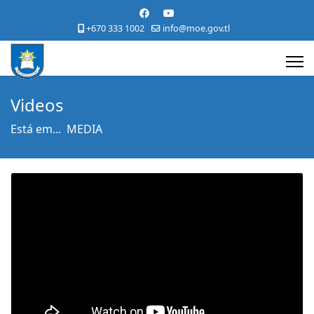
+670 333 1002
info@moe.gov.tl
Videos
Está em...
MEDIA