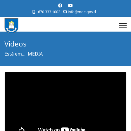
+670 333 1002
info@moe.gov.tl
Videos
Está em...
MEDIA