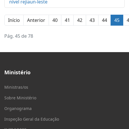
nível rejiaun-leste
Início
Anterior
40
41
42
43
44
45
Pág. 45 de 78
Ministério
Ministras/os
Sobre Ministério
Organograma
Inspeção Geral da Educação