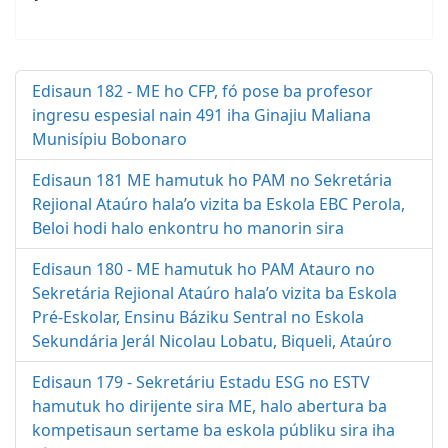
Edisaun 182 - ME ho CFP, fó pose ba profesor
ingresu espesial nain 491 iha Ginajiu Maliana
Munisípiu Bobonaro
Edisaun 181 ME hamutuk ho PAM no Sekretária
Rejional Ataúro hala’o vizita ba Eskola EBC Perola,
Beloi hodi halo enkontru ho manorin sira
Edisaun 180 - ME hamutuk ho PAM Atauro no
Sekretária Rejional Ataúro hala’o vizita ba Eskola
Pré-Eskolar, Ensinu Báziku Sentral no Eskola
Sekundária Jerál Nicolau Lobatu, Biqueli, Ataúro
Edisaun 179 - Sekretáriu Estadu ESG no ESTV
hamutuk ho dirijente sira ME, halo abertura ba
kompetisaun sertame ba eskola públiku sira iha