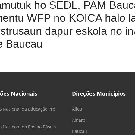
amutuk ho SEDL, PAM Bauca
imentu WFP no KOICA halo l
strusaun dapur eskola no in
e Baucau
ções Nacionais
Direções Municipios
o Nacional da Educação Pré-
Aileu
r
Ainaro
o Nacional do Ensino Básico
Baucau