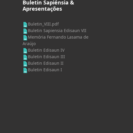
Buletin Sapiénsia &
Apresentações
Buletin_VIII.pdf
Buletin Sapiensia Edisaun VII
Memória Fernando Lasama de
Araújo
Buletin Edisaun IV
Buletin Edisaun III
Buletin Edisaun II
Buletin Edisaun I