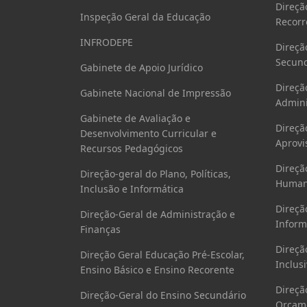
Direçã
Inspeção Geral da Educação
Recorr
INFRODEPE
Direçã
Secund
Gabinete de Apoio Jurídico
Direçã
Gabinete Nacional de Impressão
Admini
Gabinete de Avaliação e
Direçã
Desenvolvimento Curricular e
Aprovi
Recursos Pedagógicos
Direçã
Direção-geral do Plano, Políticas,
Human
Inclusão e Informática
Direçã
Direção-Geral de Administração e
Inform
Finanças
Direçã
Direção Geral Educação Pré-Escolar,
Inclusi
Ensino Básico e Ensino Recorente
Direçã
Direção-Geral do Ensino Secundário
Orçame