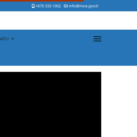
+670 333 1002
info@moe.gov.tl
DATU
LEARNING PASSPORT
CPLP