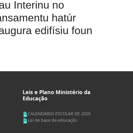
u Interinu no
ansamentu hatúr
augura edifísiu foun
Leis e Plano Ministério da
Educação
CALENDÁRIO ESCOLAR DE 2026
Lei de base da educação