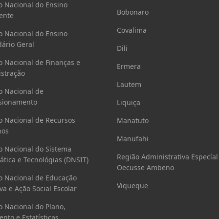
o Nacional do Ensino
Bobonaro
ente
Covalima
o Nacional do Ensino
ário Geral
Dili
o Nacional de Finanças e
Ermera
stração
Lautem
o Nacional de
sionamento
Liquiça
o Nacional de Recursos
Manatuto
os
Manufahi
o Nacional do Sistema
Região Administrativa Especíal
ática e Tecnológias (DNSIT)
Oecusse Ambeno
o Nacional de Educação
Viqueque
va e Ação Social Escolar
o Nacional do Plano,
nto e Estatísticas