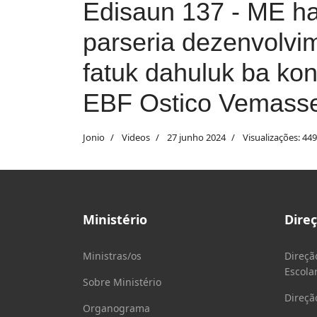
Edisaun 137 - ME h
parseria dezenvolv
fatuk dahuluk ba kon
EBF Ostico Vemass
Jonio
Videos
27 junho 2024
Visualizações: 449
Ministério
Dire
Ministras/os
Direçã
Escola
Sobre Ministério
Direçã
Organograma