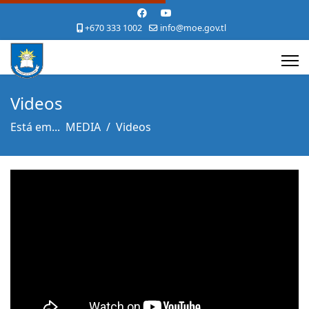
+670 333 1002
info@moe.gov.tl
Videos
Está em...
MEDIA
Videos