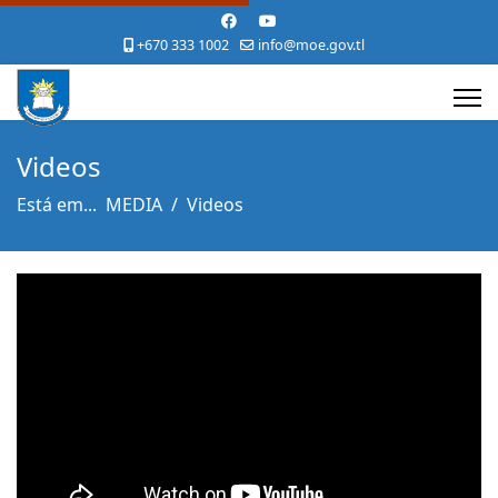
+670 333 1002
info@moe.gov.tl
Videos
Está em...
MEDIA
Videos