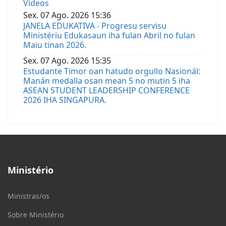
Videos
Sex.
07
Ago.
2026
15:36
JANELA EDUKATIVA - Progresu servisu
Ministériu Edukasaun iha fulan Abril no fulan
Maiu tinan 2026.
Sex.
07
Ago.
2026
15:35
Estudante Timor oan hatudo orgullo Nasionál:
Manán medalla osan mean 5 no mutin 5 iha
ASEAN STUDENT LEADERSHIP CONFERENCE
2026 IHA SINGAPURA.
Ministério
Ministras/os
Sobre Ministério