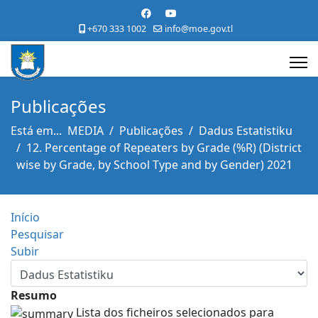
+670 333 1002
info@moe.gov.tl
Publicações
Está em...
MEDIA
Publicações
Dadus Estatistiku
12. Percentage of Repeaters by Grade (%R) (District
wise by Grade, by School Type and by Gender) 2021
Início
Pesquisar
Subir
Resumo
Lista dos ficheiros selecionados para