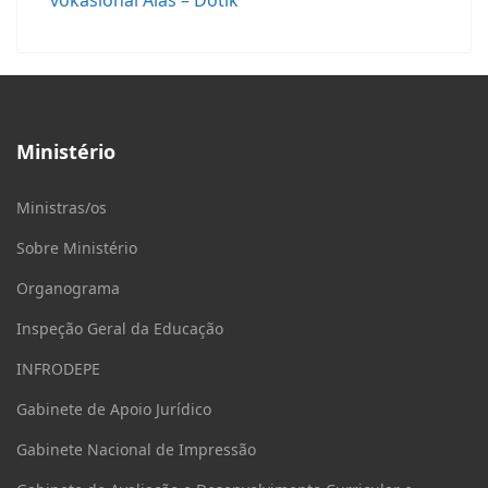
vokasional Alas – Dotik
Ministério
Ministras/os
Sobre Ministério
Organograma
Inspeção Geral da Educação
INFRODEPE
Gabinete de Apoio Jurídico
Gabinete Nacional de Impressão