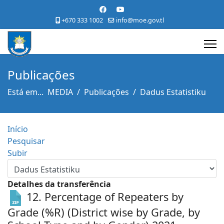
+670 333 1002
info@moe.gov.tl
Publicações
Está em...
MEDIA
Publicações
Dadus Estatistiku
Início
Pesquisar
Subir
Detalhes da transferência
12. Percentage of Repeaters by
Grade (%R) (District wise by Grade, by