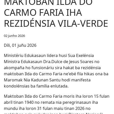
MAKTOBAN ILDA DO
CARMO FARIA IHA
REZIDÉNSIA VILA-VERDE
02 junho 2026
Díli, 01 juñu 2026
Ministériu Edukasaun lidera husi Sua Exelénsia
Ministra Edukasaun Dra.Dulce de Jesus Soares no
akompaña ho funsionáriu sira hakat ba rezidénsia
maktoban Ilda do Carmo Faria ne'ebé fila hikas ona ba
Maromak Nia Kadunan Santu hodi manifesta
kondolénsias ba família enlutada.
Maktoban Ilda do Carmo Faria moris iha loron 15 fulan
abríl tinan 1940 no remata nia peregrinasaun iha
mundu iha loron 31 fulan maiu tinan 2026 no