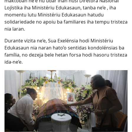
maktoban ne'e nu'udar inan husi Diretora Nasionál
Lojístika iha Ministériu Edukasaun, tanba ne’e , iha
momentu lutu Ministériu Edukasaun hatudu
solidariedade no apoiu ba familiares iha tempu tristeza
nia laran.
Durante vizita ne’e, Sua Exelénsia hodi Ministériu
Edukasaun nia naran hato’o sentidas kondolénsias ba
família, no dezeja bele hetan forsa hodi hasoru tristeza
ida-ne’e.