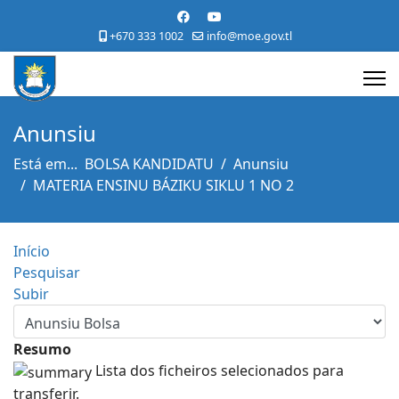
+670 333 1002
info@moe.gov.tl
Anunsiu
Está em...
BOLSA KANDIDATU
Anunsiu
MATERIA ENSINU BÁZIKU SIKLU 1 NO 2
Início
Pesquisar
Subir
Resumo
Lista dos ficheiros selecionados para
transferir.